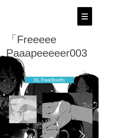
T.E.K.STUDIO
「Freeeee
Paaapeeeeer003
」
DL Free(Booth)